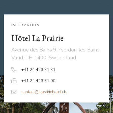
INFORMATION
Hôtel La Prairie
Avenue des Bains 9, Yverdon-les-Bains,
Vaud, CH-1400, Switzerland
+41 24 423 31 31
+41 24 423 31 00
contact@laprairiehotel.ch